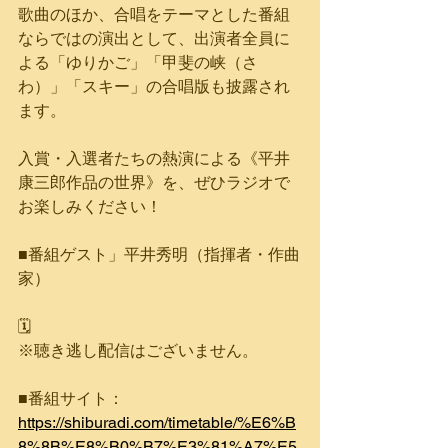
歌曲のほか、合唱をテーマとした番組
ならではの演出として、出演者全員に
よる「ゆりかご」「甲斐の峡（さ
わ）」「スキー」の合唱版も披露され
ます。
入賞・入選者たちの熱演による《平井
康三郎作品の世界》を、ぜひラジオで
お楽しみください！
■番組ゲスト」平井秀明（指揮者・作曲
家）
🗓️
※聴き逃し配信はございません。
■番組サイト：
https://shiburadi.com/timetable/%E6%B
8%8B%E8%B0%B7%E3%81%A7%E5