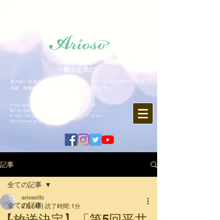
アリオーソ
～歌心と共に～
質の高い芸術をより身近にお届けするために、公演企画制作、楽譜
出版、映像配信、オンライン講座などを行います。
〒107-0062 東京都港区南青山2-15-5 FARO1F
Tel.
03-6403-9846
Fax.
03-6403-9847
​E-mail: info♪arioso.co.jp
※♪を@に変更してください
https://www.arioso.co.jp
記事
全ての記事
ariosollc
全ての記事
2月14日
読了時間: 1分
【放送決定】「第5回平井