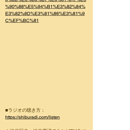
%90%88%E5%94%B1%E3%82%84%
E3%82%8D%E3%81%86%E3%81%9
C%EF%BC%81
■ラジオの聴き方：
https://shiburadi.com/listen