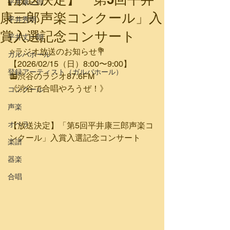
平井康三郎
康三郎声楽コンクール」入
平井秀明
賞入選記念コンサート
平井丈一朗
⭐️ラジオ放送のお知らせ💐
ガルバホール
【2026/02/15（日）8:00〜9:00】
登録アーティスト（ガルバホール）
📻渋谷のラジオ87.6FM
《渋谷で合唱やろうぜ！》
コンクール
声楽
オペラ
【放送決定】「第5回平井康三郎声楽コ
ンクール」入賞入選記念コンサート
楽譜
器楽
合唱