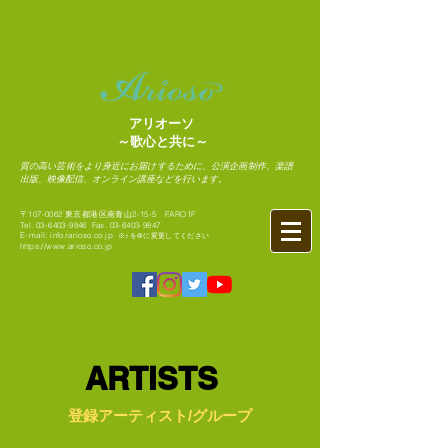
アリオーソ
～歌心と共に～
質の高い芸術をより身近にお届けするために、公演企画制作、楽譜
出版、映像配信、オンライン講座などを行います。
〒107-0062 東京都港区南青山2-15-5 FARO1F
Tel.
03-6403-9846
Fax.
03-6403-9847
​E-mail: info♪arioso.co.jp
※♪を@に変更してください
https://www.arioso.co.jp
ARTISTS
登録アーティスト/グループ