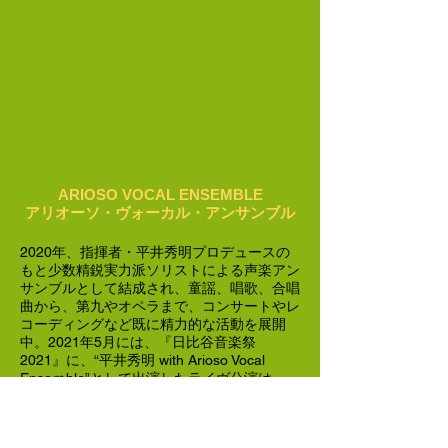
ARIOSO VOCAL ENSEMBLE
アリオーソ・ヴォーカル・アンサンブル
2020年、指揮者・平井秀明プロデュースの
もと少数精鋭実力派ソリストによる声楽アン
サンブルとして結成され、童謡、唱歌、合唱
曲から、第九やオペラまで、コンサートやレ
コーディングなど既に精力的な活動を展開
中。2021年5月には、『日比谷音楽祭
2021』に、“平井秀明 with Arioso Vocal
Enseｍble”として出演したライヴ公演は、
U-NEXTにて全国へ生配信され大きな話題を
呼んだ。