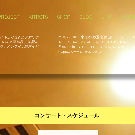
PROJECT
ARTISTS
SHOP
BLOG
LINK
ABOU
〒107-0062 東京都港区南青山2-15-5 FAR
術をより身近にお届けす
Tel. 03-6403-9846 Fax. 03-6403-9847
、公演企画制作、楽譜出
​E-mail: info♪arioso.co.jp
信、オンライン講座など
※♪を@に変更してく
。
https://www.arioso.co.jp
コンサート・スケジュール