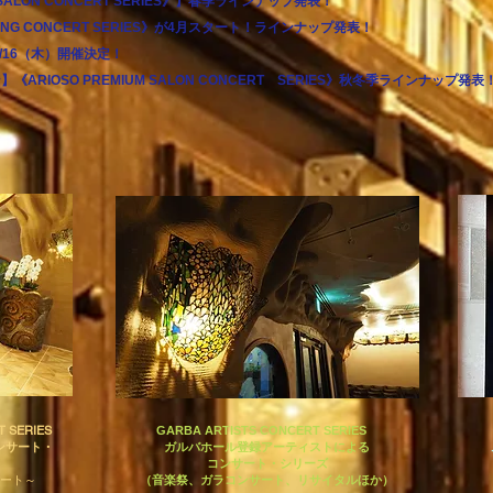
IUM SALON CONCERT SERIES》】春季ラインナップ発表！
EVENING CONCERT SERIES》が4月スタート！ラインナップ発表！
12/16（木）開催決定！
ーズン】《ARIOSO PREMIUM SALON CONCERT SERIES》秋冬季ラインナップ発表
 SERIES
GARBA ARTISTS CONCERT SERIES
ンサート・
ガルバホール登録アーティストによる
コンサート・シリーズ
サート～
（音楽祭、ガラコンサート、リサイタルほか）