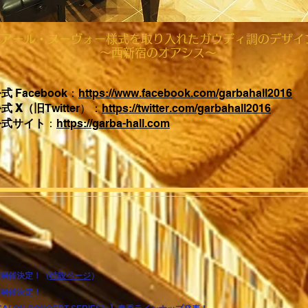
​アール・ヌーヴォー様式を取り入れたガウディ調のデザイ
​～西新宿のオアシス～
公式
Facebook：
https://www.facebook.com/garbahall2016
式 X（旧
Twitter）：
https://twitter.com/garbahall2016
公式サイト
：
https://garba-hall.com
祭》開催決定！（
特設ページ
）
祭》開催決定！