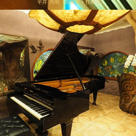
平井 秀明（指揮者・作曲家）