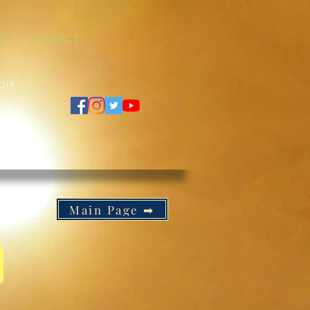
T
CONTACT
O1F
ださい
Main Page ➡