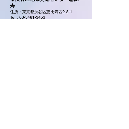
寿
住所：東京都渋谷区恵比寿西2-8-1
Tel：03-
3461-3453
■交通アクセス
・JR・東京メトロ日比谷線「恵比寿
駅」徒歩 5分
・ハチ公バス 恵比寿・代官山循環「夕
やけこやけルート」「13・25恵比寿区
民施設」すぐ
【地図】
ここをクリック