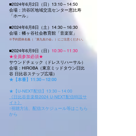
■2024年6月2日（日）13:10～14:50
会場：渋谷区地域交流センター恵比寿
「ホール」
■2024年6月8日（土）14:30～16:30
会場：幡ヶ谷社会教育館「音楽室」
※予約団体名義（「第九友の会」）にご注意ください。
■2024年6月9日（日）
10:30～11:30
★全員参加必須★
サウンドチェック（ドレスリハーサル）
会場：HIROBA（東京ミッドタウン日比
谷 日比谷ステップ広場）
★【本番】11:30～12:00
★【U-NEXT配信】13:30～14:00
《日比谷音楽祭2024 U-NEXT配信特設サ
イト》
↑視聴方法、配信スケジュール等はこちら
から