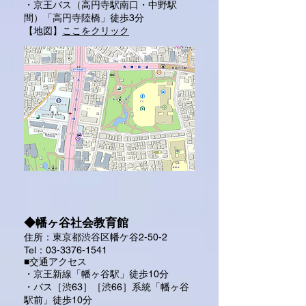
・京王バス（高円寺駅南口・中野駅
間）「高円寺陸橋」徒歩3分
​【地図】
ここをクリック
◆幡ヶ谷社会教育館
住所：東京都渋谷区幡ケ谷2-50-2
Tel：03-3376-1541
■交通アクセス
・京王新線「幡ヶ谷駅」徒歩10分
・バス［渋63］［渋66］系統「幡ヶ谷
駅前」徒歩10分