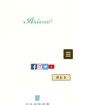
アリオーソ
～歌心と共に～
質の高い芸術をより身近にお届けするために、公演企画制作、楽譜
出版、映像配信、オンライン講座などを行います。
〒107-0062 東京都港区南青山2-15-5 FARO1F
Tel.
03-6403-9846
Fax.
03-6403-9847
​E-mail: info♪arioso.co.jp
※♪を@に変更してください
https://www.arioso.co.jp
戻る