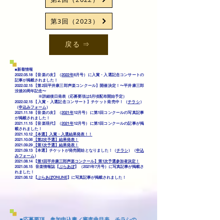
第3回（2023）
戻る ⇒
■新着情報
2022.05.18
【音楽の友】（
2022年
6月号）に入賞・入選記念コンサートの
記事が掲載されました！
2022.02.15
【第2回平井康三郎声楽コンクール】開催決定！〜平井康三郎
没後20周年記念〜
※詳細後日発表（応募要項は5月頃配布開始予定）
2022.02.15
【入賞・入選記念コンサート】チケット発売中！（
チラシ
）
（
申込みフォーム
）
2021.11.18
【音楽の友】（
2021年
12月号）に第1回コンクールの写真記事
が掲載されました！
2021.11.15
【音楽現代】（
2021年
12月号）に第1回コンクールの記事が掲
載されました！
​2021.10.12
【本選】入賞・入選結果発表！！
​2021.10.06
【第2次予選】結果発表！
​2021.09.29
【第1次予選】結果発表！
​2021.09.13 【本選】チケットが発売開始となりました！（
チラシ
）（
申込
みフォーム
）
2021.08.14
【
第1回平井康三郎声楽コンクール】第1次予選参加者決定！
2021.06.15
音楽情報誌
【
ぶらあぼ
】（2021年7月号）に写真記事が掲載さ
れました！
2021.06.12
【
ぶらあぼONLINE
】
に写真記事が掲載されました
！
■応募要項、参加申込書／審査曲目表、チラシの