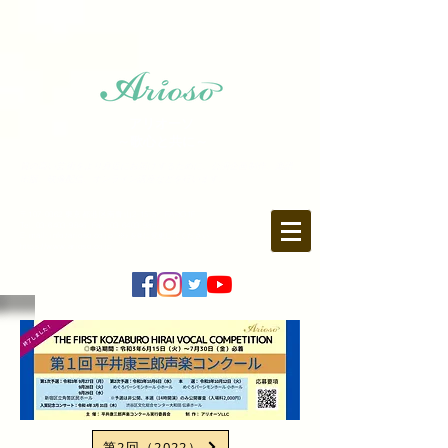
アリオーソ
～歌心と共に～
質の高い芸術をより身近にお届けするために、公演企画制作、楽譜
出版、映像配信、オンライン講座などを行います。
〒107-0062 東京都港区南青山2-15-5 FARO1F
Tel.
03-6403-9846
Fax.
03-6403-9847
​E-mail: info♪arioso.co.jp
※♪を@に変更してください
https://www.arioso.co.jp
第2回（2022）