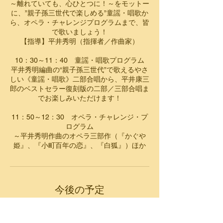
～離れていても、心ひとつに！～をモットー
に、”親子孫三世代で楽しめる”童謡・唱歌か
ら、オペラ・チャレンジプログラムまで、皆
で歌いましょう！
【指導】平井秀明（指揮者／作曲家）
10：30～11：40 童謡・唱歌プログラム
平井秀明編曲の“親子孫三世代”で歌えるやさ
しい《童謡・唱歌》二部合唱から、平井康三
郎のベストセラー復刻版の二部／三部合唱ま
でお楽しみいただけます！
11：50～12：30 オペラ・チャレンジ・プ
ログラム
～平井秀明作曲のオペラ三部作（『かぐや
姫』、『小町百年の恋』、『白狐』）ほか
今後の予定