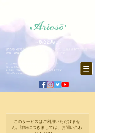
アリオーソ
～歌心と共に～
質の高い芸術をより身近にお届けするために、公演企画制作、楽譜
出版、映像配信、オンライン講座などを行います。
〒107-0062 東京都港区南青山2-15-5 FARO1F
Tel.
03-6403-9846
Fax.
03-6403-9847
​E-mail: info♪arioso.co.jp
※♪を@に変更してください
https://www.arioso.co.jp
このサービスはご利用いただけませ
ん。詳細につきましては、お問い合わ