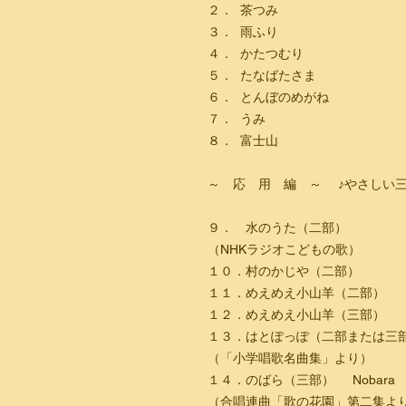
２．
茶つみ
３
．
雨ふり
４
．
かたつむり
５
．
たなばたさま
６
．
とんぼのめがね
７
．
うみ
８
．
富士山
～ 応 用 編 ～
♪やさしい
９． 水のうた
（二部）
（NHKラジオこどもの歌）
１０．村のかじや
（二部）
１１．めえめえ小山羊
（二部）
１２．めえめえ小山羊
（三部）
１３．はとぽっぽ
（二部または三
（「小学唱歌名曲集」より）
１４．のばら
（三部）
N
obara
（合唱連曲「歌の花園」第二集よ