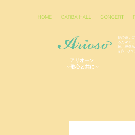
HOME
GARBA HALL
CONCERT
質の高い芸
るために
版、映像配
を行います
アリオーソ
～歌心と共に～