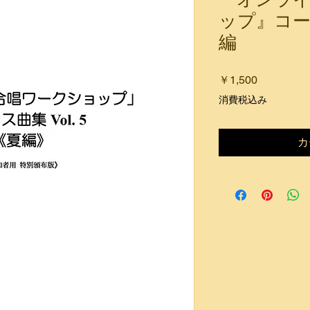
ップ』コーラ
編
価
￥1,500
格
消費税込み
カ