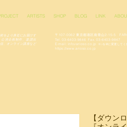
PROJECT
ARTISTS
SHOP
BLOG
LINK
ABOU
〒107-0062 東京都港区南青山2-15-5 FAR
術をより身近にお届けす
Tel. 03-6403-9846 Fax. 03-6403-9847
、公演企画制作、楽譜出
​E-mail: info♪arioso.co.jp
信、オンライン講座など
※♪を@に変更してく
。
https://www.arioso.co.jp
【ダウンロ
『オンラ