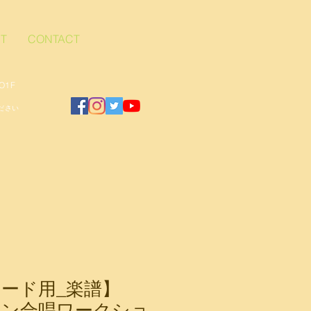
T
CONTACT
O1F
ださい
ード用_楽譜】
イン合唱ワークショ