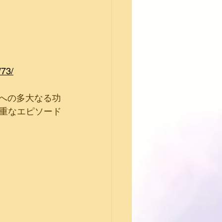
73/
進への多大なる功
重なエピソード