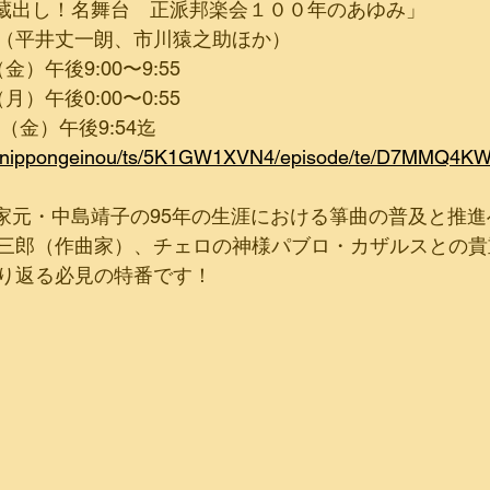
蔵出し！名舞台　正派邦楽会１００年のあゆみ」
（平井丈一朗、市川猿之助ほか）
（金）午後9:00〜9:55
（月）午後0:00〜0:55
4日（金）午後9:54迄
/p/nippongeinou/ts/5K1GW1XVN4/episode/te/D7MMQ4KW
家元・中島靖子の95年の生涯における箏曲の普及と推
三郎（作曲家）、チェロの神様パブロ・カザルスとの貴
り返る必見の特番です！