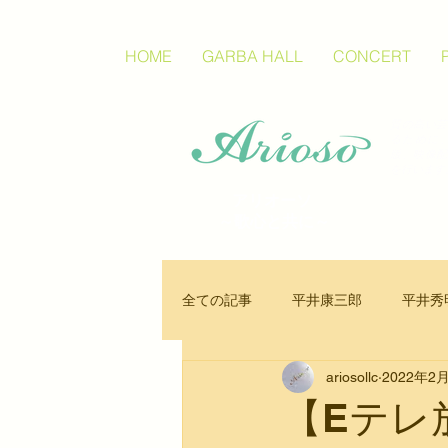
HOME
GARBA HALL
CONCERT
質の高い芸
るために
版、映像配
を行います
アリオーソ
～歌心と共に～
全ての記事
平井康三郎
平井秀
ariosollc
2022年2
声楽
オペラ
楽譜
【Eテレ