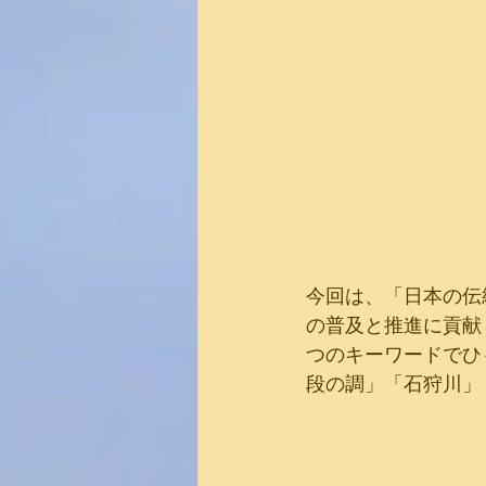
今回は、「日本の伝
の普及と推進に貢献
つのキーワードでひ
段の調」「石狩川」