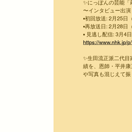
✨にっぽんの芸能「
〜インタビュー出演
▪️初回放送: 2月25日
▪️再放送日: 2月28日
▪️ 見逃し配信: 3月
https://www.nhk.jp
✨生田流正派二代目
績を、恩師・平井康
や写真も混じえて振