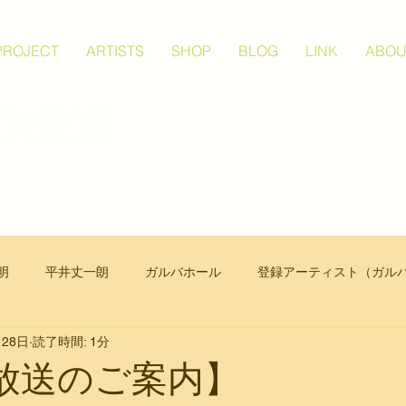
PROJECT
ARTISTS
SHOP
BLOG
LINK
ABOU
〒107-0062 東京都港区南青山2-15-5 FAR
術をより身近にお届けす
Tel. 03-6403-9846 Fax. 03-6403-9847
、公演企画制作、楽譜出
​E-mail: info♪arioso.co.jp
信、オンライン講座など
※♪を@に変更してく
。
https://www.arioso.co.jp
明
平井丈一朗
ガルバホール
登録アーティスト（ガル
月28日
読了時間: 1分
器楽
合唱
放送のご案内】