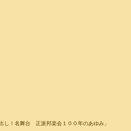
出し！名舞台　正派邦楽会１００年のあゆみ」