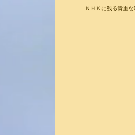
ＮＨＫに残る貴重な