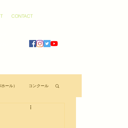
T
CONTACT
O1F
ださい
バホール）
コンクール