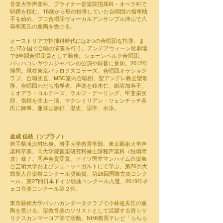
音楽大学声楽科、プライナー音楽院指揮科・オペラ科で
研鑽を積む。18歳から母の指導していた合唱団の指導助
手を始め、プロ合唱団ヴォーカルアンサンブル津山で八
尋和美氏の薫陶を受ける。
オーストリアで指揮科時代には3つの合唱団を指導。ま
た17か国で合唱の演奏を行う。アンデアウィーン歌劇場
で3年間合唱団員として勤務。シェーンベルク合唱団、
バッハコレギウムジャパンの公演や録音に参加。2012年
帰国。現在東京バッロクスコラーズ、合唱団オラショク
ラブ、合唱団玄、MBC室内合唱団、聖アンデレ教会聖歌
隊、合唱団わだち指導者。声楽を鈴木仁、紙谷加寿子、
ミオアラ・コルテーズ、ラルフ・デーリング、甲斐栄次
郎、指揮を井上一清、マクシミリアン・ツェンチッチ各
氏に師事。趣味は旅行、歴史、語学、水泳。
金成 佳枝（ソプラノ）
岩手県滝沢村出身。岩手大学教育学部、東京藝術大学声
楽科卒業。同大学院音楽研究科修士課程声楽科（独唱専
攻）修了。同声会賞受賞。ドイツ国立マンハイム音楽舞
台芸術大学およびシュトットガルトにて学ぶ。第26回大
曲新人音楽祭コンクール奨励賞、第28回国際古楽コンク
ール、第27回日本ドイツ歌曲コンクール入選、2019年チ
ェコ音楽コンクール第２位。
東京藝術大学バッハカンタータクラブで小林道夫氏の薫
陶を受ける。宗教音楽のソリストとして活躍する傍らサ
リクスカンマーコア等で活動。NHK教育テレビ「ららら