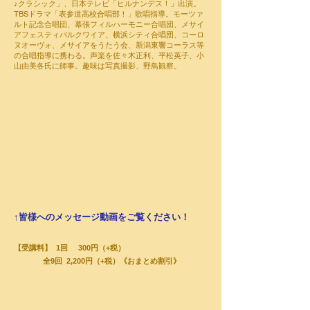
♪クラシック」、日本テレビ「ヒルナンデス！」出演。
TBSドラマ「表参道高校合唱部！」歌唱指導。モーツァ
ルト記念合唱団、幕張フィルハーモニー合唱団、メサイ
アフェスティバルクワイア、横浜シティ合唱団、コーロ
ヌオーヴォ、メサイアをうたう会、新潟東響コーラス等
の合唱指導に携わる。声楽を佐々木正利、平松英子、小
山由美各氏に師事。趣味は写真撮影、野鳥観察。
↑皆様へのメッセージ動画をご覧ください！
【受講料】 1回 300円（+税）
​
全9回 2,200円（+税）《おまとめ割引》