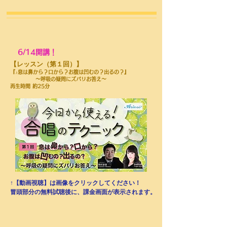
6/14開講！
​【レッスン（第１回）】
『♪
息は鼻から？口から？お腹は凹むの？出るの？』
～呼吸の疑問にズバリお答え～
再生時間 約25分
↑【動画視聴】は画像をクリックしてください！
​冒頭部分の無料試聴後に、課金画面が表示されます。