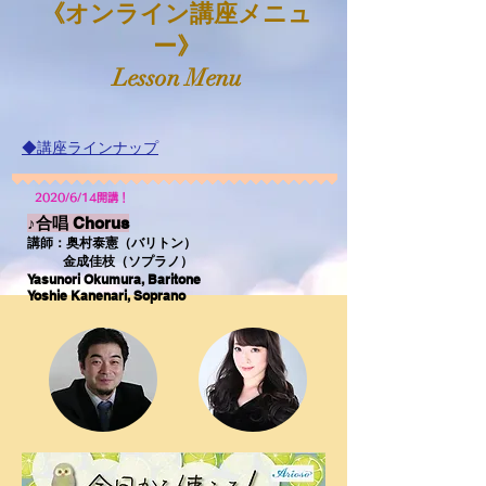
《オンライン講座メニュ
ー》
Lesson Menu
◆講座ラインナップ
2020/6/14開講！
♪合唱 Chorus
講師：奥村泰憲（バリトン）
金成佳枝（ソプラノ）
Yasunori Okumura, Baritone
Yoshie Kanenari, Soprano