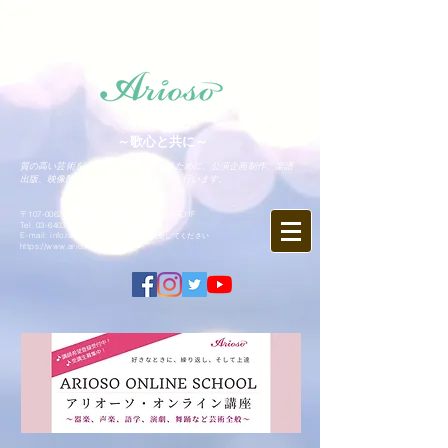
アリオーソ
～歌心と共に～
質の高い芸術をより身近にお届けするために、公演企画制作、楽譜
出版、映像配信、オンライン講座などを行います。
〒107-0062 東京都港区南青山2-15-5 FARO1F
Tel.
03-6403-9846
Fax.
03-6403-9847
​E-mail: info♪arioso.co.jp
※♪を@に変更してください
https://www.arioso.co.jp