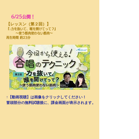
6/25公開！
​【レッスン（第２回）】
『♪力を抜いて、喉を開けてって？』
～使う筋肉使わない筋肉～
再生時間
約23分
↑【動画視聴】は画像をクリックしてください！
​冒頭部分の無料試聴後に、課金画面が表示されます。