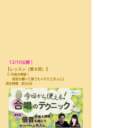
12/10公開！
​【レッスン（第８回）】
『♪宇宙の神秘！
倍音を聴いて誰でもハモり上手人に』
再生時間 約30分