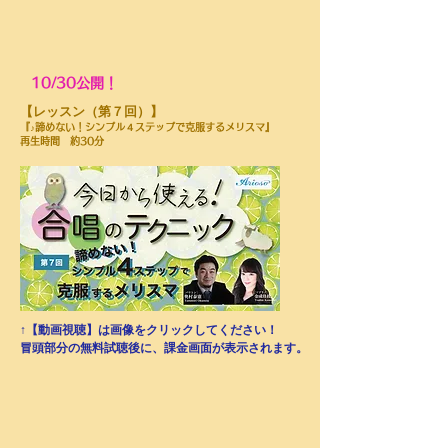
10/30公開！
​【レッスン（第７回）】
『♪諦めない！シンプル４ステップで克服するメリスマ』
再生時間 約30分
↑【動画視聴】は画像をクリックしてください！
​冒頭部分の無料試聴後に、課金画面が表示されます。