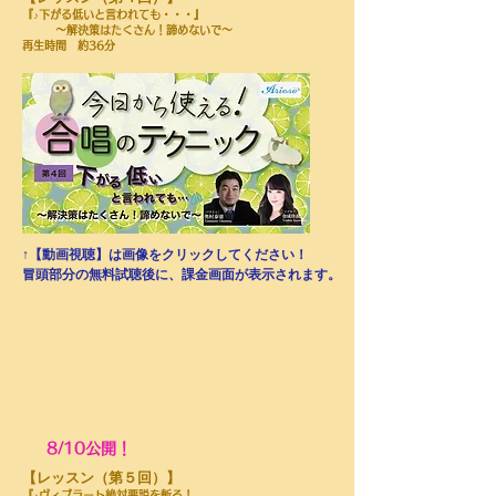
『♪下がる低いと言われても・・・』
～解決策はたくさん！諦めないで～
​再生時間 約36分
↑【動画視聴】は画像をクリックしてください！
​冒頭部分の無料試聴後に、課金画面が表示されます。
8/10公開！
​【レッスン（第５回）】
『♪ヴィブラート絶対悪説を斬る！