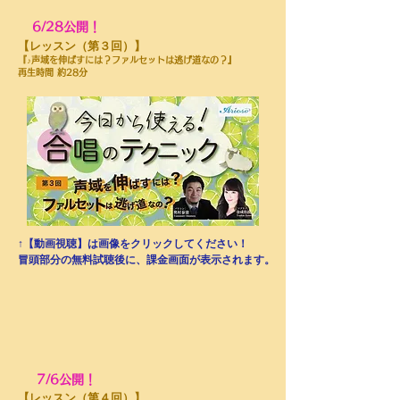
6/28公開！
​【レッスン（第３回）】
『♪声域を伸ばすには
？ファルセットは逃げ道なの？』
再生時間
約28分
↑【動画視聴】は画像をクリックしてください！
​冒頭部分の無料試聴後に、課金画面が表示されます。
7/6公開！
​【レッスン（第４回）】