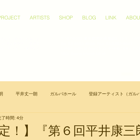
PROJECT
ARTISTS
SHOP
BLOG
LINK
ABOU
〒107-0062 東京都港区南青山2-15-5 FAR
術をより身近にお届けす
Tel. 03-6403-9846 Fax. 03-6403-9847
、公演企画制作、楽譜出
​E-mail: info♪arioso.co.jp
信、オンライン講座など
※♪を@に変更してく
。
https://www.arioso.co.jp
明
平井丈一朗
ガルバホール
登録アーティスト（ガル
読了時間: 4分
器楽
合唱
定！】『第６回平井康三