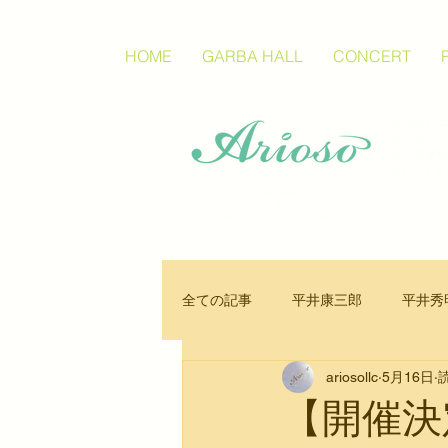
HOME
GARBA HALL
CONCERT
質の高い芸
るために
版、映像配
を行います
アリオーソ
～歌心と共に～
全ての記事
平井康三郎
平井秀
ariosollc
5月16日
声楽
オペラ
楽譜
【開催決