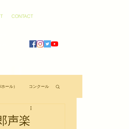
T
CONTACT
O1F
ださい
バホール）
コンクール
郎声楽