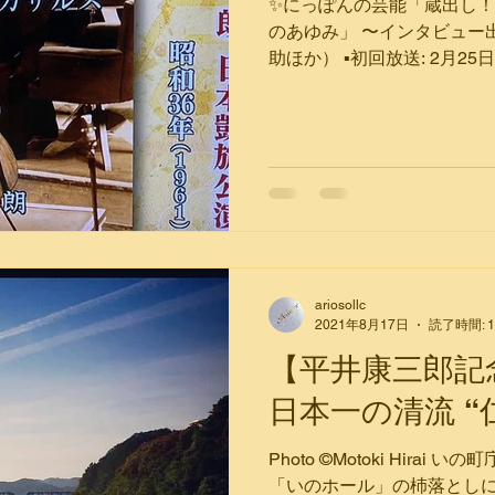
✨にっぽんの芸能「蔵出し
のあゆみ」 〜インタビュー
助ほか） ▪️初回放送: 2月25日
送日: 2月28日（月）午後0:00〜
（金）午後9:54迄...
ariosollc
2021年8月17日
読了時間: 
【平井康三郎記
日本一の清流 “
Photo ©Motoki Hira
「いのホール」の杮落とし