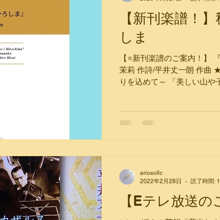
【新刊楽譜！】
しま
【⭐️新刊楽譜のご案内！】 
茉莉 作詩/平井丈一朗 作曲
りを込めて～ ​「美しい山
和の象徴と、それを一瞬で奪
と音楽に込めた作品が、多
を祈念いたします。」 山中 
（チェリスト/作曲家） https://www
格：660円（税込み/送料別） 
MUSIC SHOP https://arioso-
shop.myshopify.com/product
ariosollc
hiroshima #平井丈一朗 #
2022年2月28日
読了時間: 
#広島 #ひろしま #ariosollc
【Eテレ放送の