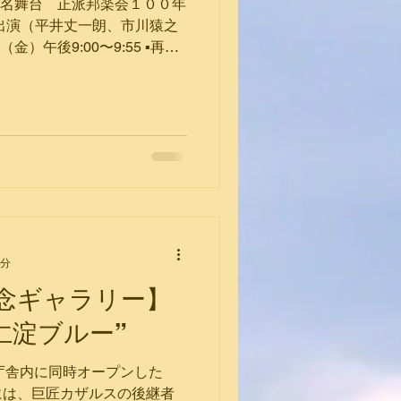
！名舞台 正派邦楽会１００年
出演（平井丈一朗、市川猿之
（金）午後9:00〜9:55 ▪️再放
0:55 ▪️ 見逃し配信: 3月4日
1分
念ギャラリー】
仁淀ブルー”
i いの町庁舎内に同時オープンした
には、巨匠カザルスの後継者