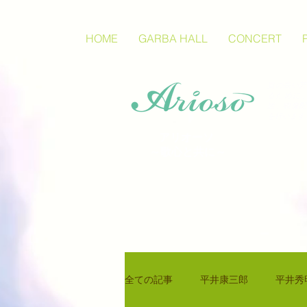
HOME
GARBA HALL
CONCERT
質の高い芸
るために
版、映像配
を行います
アリオーソ
～歌心と共に～
全ての記事
平井康三郎
平井秀