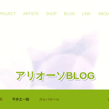
PROJECT
ARTISTS
SHOP
BLOG
LINK
ABOU
〒107-0062 東京都港区南青山2-15-5 FAR
術をより身近にお届けす
Tel. 03-6403-9846 Fax. 03-6403-9847
、公演企画制作、楽譜出
​E-mail: info♪arioso.co.jp
信、オンライン講座など
※♪を@に変更してく
。
https://www.arioso.co.jp
アリオーソBLOG
明
平井丈一朗
ガルバホール