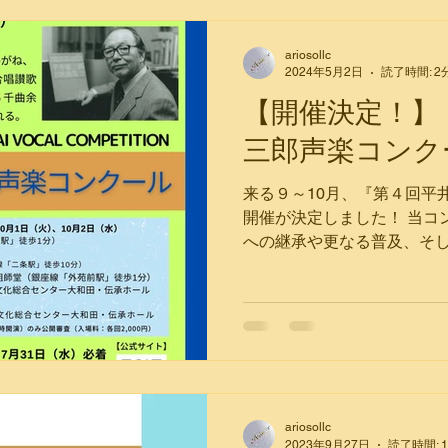
コンクール
声楽
オペラ
楽譜
器楽
ariosollc
2024年5月2日
読了時間: 2
【開催決定！】
三郎声楽コンク
来る９～10月、『第４回平
開催が決定しました！ 当コ
への継承や更なる普及、そ
一助になることを願う次第
からの意欲的な応募を楽しみ
イト...
ariosollc
2023年9月27日
読了時間: 