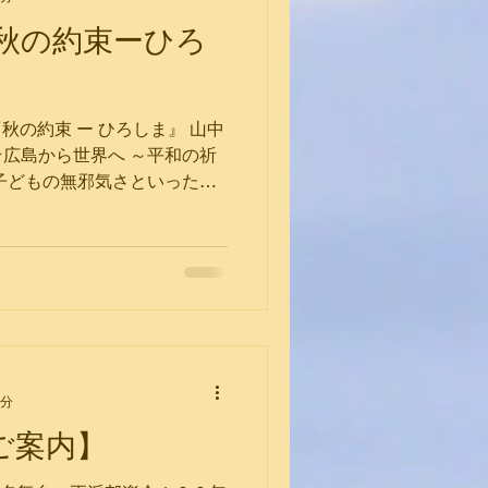
秋の約束ーひろ
『秋の約束 ー ひろしま』 山中
 ★広島から世界へ ～平和の祈
や子どもの無邪気さといった平
った原爆。“平和の祈り”を詩
くの方々に歌い継がれること
茉莉（詩人） 平井 丈一朗
.takeichirohirai.com ▪️価
▪️お申込み： ARIOSO
s/score-autumn-promise-
山中茉莉 #楽譜 #声楽 #秋の約束
1分
ご案内】